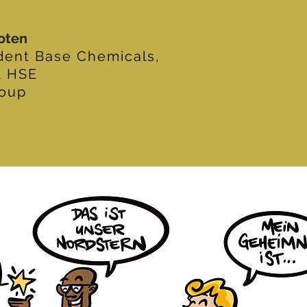
Koten
dent Base Chemicals,
& HSE
roup