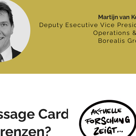
Martijn van 
Deputy Esecutive Vice Presi
Operations 
Borealis G
ssage Cards
erenzen?