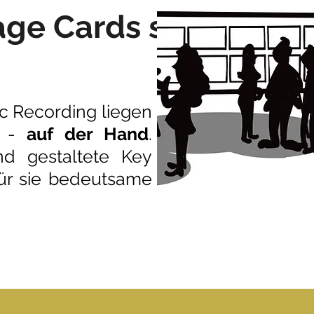
ge Cards so
ic Recording liegen
s -
auf der Hand
.
d gestaltete Key
ür sie bedeutsame